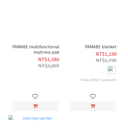
PAMABE multifunctional
PAMABE blanket
mattress pad
NT$1,190
NT$1,980
NT$1,790
NT$3,800
View other 1 variants