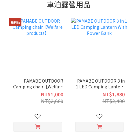
車泊露營用品
福利品
PAMABE OUTDOOR
PAMABE OUTDOOR 3 in
Camping chair【Welfare
1 LED Camping Lantern
products】
With Power Bank
NT$1,000
NT$1,880
NT$2,680
NT$2,400