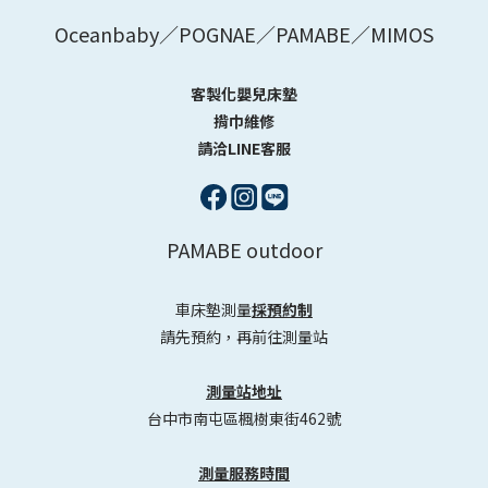
Oceanbaby／POGNAE／PAMABE／MIMOS
客製化嬰兒床墊
揹巾維修
請洽LINE客服
PAMABE outdoor
車床墊測量
採預約制
請先預約，再前往測量站
測量站地址
台中市南屯區楓樹東街462號
測量服務時間