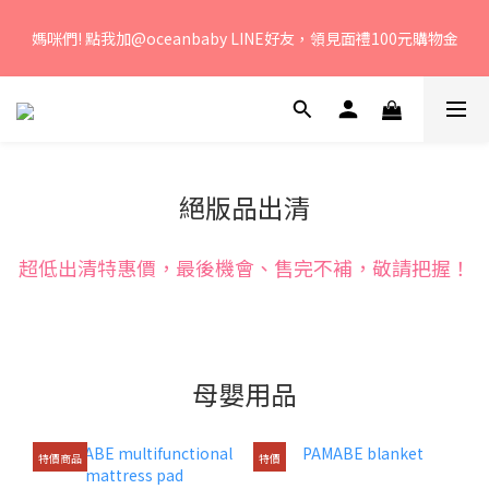
若您有任何問題、歡迎聯絡客服專線：04-2382-6878，服務時
媽咪們! 點我加@oceanbaby LINE好友，領見面禮100元購物金
間：周一至周五 早上9點 至 下午6點。 
若您有任何問題、歡迎聯絡客服專線：04-2382-6878，服務時
間：周一至周五 早上9點 至 下午6點。 
絕版品出清
超低出清特惠價，最後機會、售完不補，敬請把握！
母嬰用品
特價商品
特價