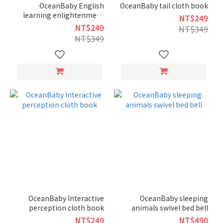
OceanBaby English
OceanBaby tail cloth book
learning enlightenment
NT$249
cloth book
NT$249
NT$349
NT$349
OceanBaby Interactive
OceanBaby sleeping
perception cloth book
animals swivel bed bell
NT$249
NT$490