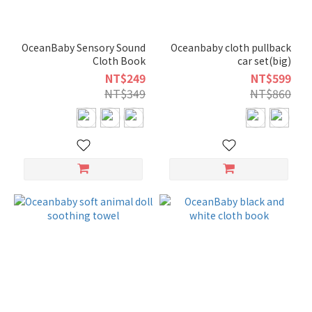
OceanBaby Sensory Sound
Oceanbaby cloth pullback
Cloth Book
car set(big)
NT$249
NT$599
NT$349
NT$860