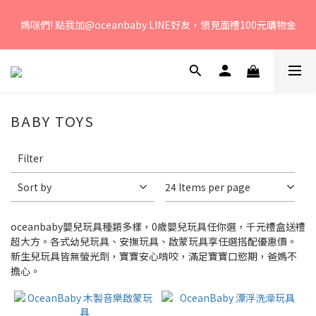
若您有任何問題、歡迎聯絡客服專線：04-2382-6878，服務時
媽咪們! 點我加@oceanbaby LINE好友，領見面禮100元購物金
間：周一至周五 早上9點 至 下午6點。 
若您有任何問題、歡迎聯絡客服專線：04-2382-6878，服務時
間：周一至周五 早上9點 至 下午6點。 
BABY TOYS
Apply
Filter
Filter
(0/20)
Sort by
24 Items per page
Brand
oceanbaby嬰兒玩具種類多樣，0歲嬰兒玩具任你選，千元禮盒送禮
OceanBaby
超大方。各式幼兒玩具、安撫玩具、啟蒙玩具享任選搭配優惠價。
(16)
新生兒玩具皆無螢光劑，寶寶安心啃咬，滿足寶寶口慾期，爸媽不
擔心。
POGNAE
(1)