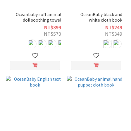
Oceanbaby soft animal
OceanBaby black and
doll soothing towel
white cloth book
NT$399
NT$249
NT$570
NT$349