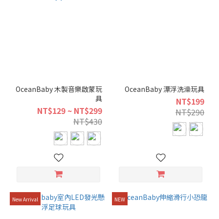
age
over
three
years
old
(1)
24 to
OceanBaby 木製音樂啟蒙玩
OceanBaby 漂浮洗澡玩具
36months
具
NT$199
(2)
NT$129 ~ NT$299
NT$290
NT$430
18 to
24months
(4)
12 to
18months
(9)
6 to
New Arrival
NEW
12months