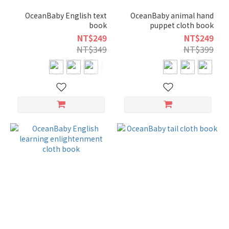
OceanBaby English text
OceanBaby animal hand
book
puppet cloth book
NT$249
NT$249
NT$349
NT$399