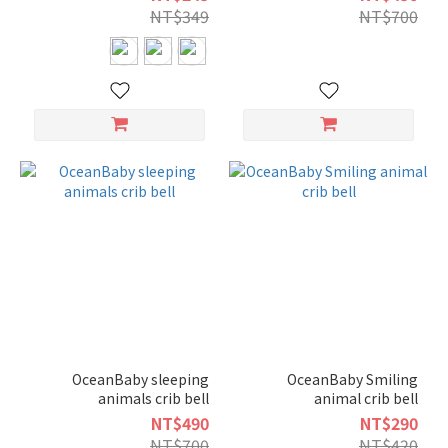
NT$349
NT$700
OceanBaby sleeping
OceanBaby Smiling
animals crib bell
animal crib bell
NT$490
NT$290
NT$700
NT$420