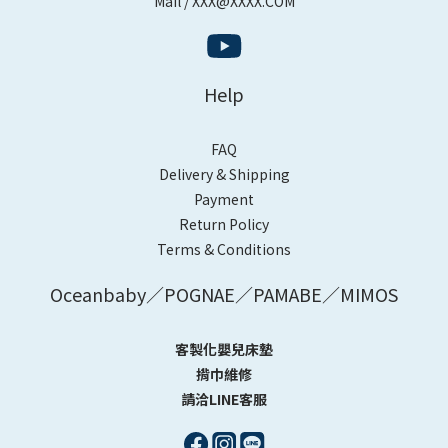
Mail / XXX@XXXX.COM
Help
FAQ
Delivery & Shipping
Payment
Return Policy
Terms & Conditions
Oceanbaby／POGNAE／PAMABE／MIMOS
客製化嬰兒床墊
揹巾維修
請洽LINE客服