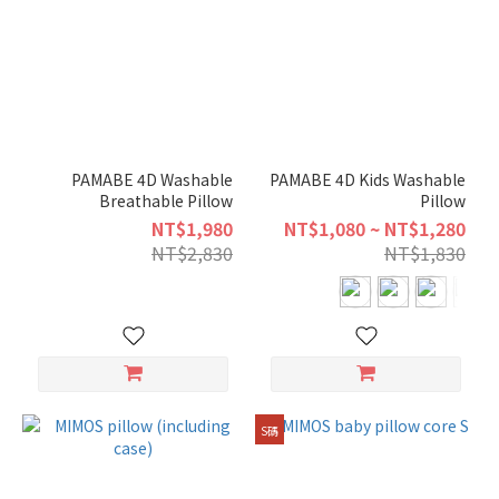
PAMABE
OUTDOOR
(1)
age
over
three
PAMABE 4D Washable
PAMABE 4D Kids Washable
years
Breathable Pillow
Pillow
old
NT$1,980
NT$1,080 ~ NT$1,280
(1)
NT$2,830
NT$1,830
24 to
36months
(1)
12 to
18months
(1)
S碼
6 to
12months