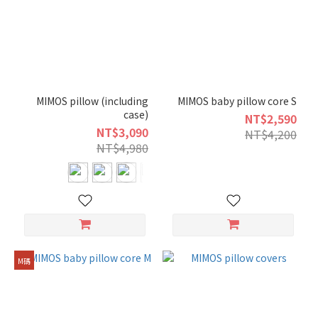
(3)
0 to 6
months
(3)
MIMOS pillow (including
MIMOS baby pillow core S
case)
NT$2,590
NT$3,090
NT$4,200
NT$4,980
M碼