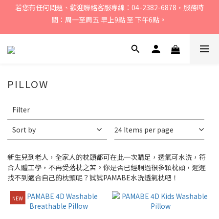
若您有任何問題、歡迎聯絡客服專線：04-2382-6878，服務時
間：周一至周五 早上9點 至 下午6點。 
間：周一至周五 早上9點 至 下午6點。 
戶外咖 點我加@pamabeoutdoor LINE好友，領見面禮200元購
物金
媽咪們! 點我加@oceanbaby LINE好友，領見面禮100元購物金
PILLOW
Apply
若您有任何問題、歡迎聯絡客服專線：04-2382-6878，服務時
Filter
Filter
間：周一至周五 早上9點 至 下午6點。 
(0/20)
Sort by
24 Items per page
Brand
新生兒到老人，全家人的枕頭都可在此一次購足，透氣可水洗，符
MIMOS
合人體工學，不再受落枕之苦。你是否已經躺過很多顆枕頭，遲遲
(5)
找不到適合自己的枕頭呢？試試PAMABE水洗透氣枕吧！
PAMABE
NEW
(2)