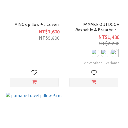
MIMOS pillow + 2 Covers
PAMABE OUTDOOR
Washable & Breathable
NT$3,600
Camping Pillow (10cm)
NT$1,480
NT$5,800
NT$2,200
View other 1 variants