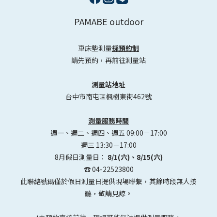
PAMABE outdoor
車床墊測量
採預約制
請先預約，再前往測量站
測量站地址
台中市南屯區楓樹東街462號
測量服務時間
週一、週二、週四、週五 09:00－17:00
週三 13:30－17:00
8月假日測量日：
8/1(六)、8/15(六)
☎️ 04-22523800
此聯絡號碼僅於假日測量日提供現場聯繫，其餘時段無人接
聽，敬請見諒。