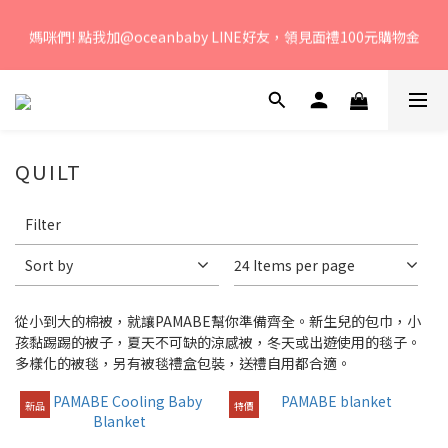
若您有任何問題、歡迎聯絡客服專線：04-2382-6878，服務時
媽咪們! 點我加@oceanbaby LINE好友，領見面禮100元購物金
間：周一至周五 早上9點 至 下午6點。 
若您有任何問題、歡迎聯絡客服專線：04-2382-6878，服務時
間：周一至周五 早上9點 至 下午6點。 
QUILT
Apply
Filter
Filter
(0/20)
Sort by
24 Items per page
Brand
從小到大的棉被，就讓PAMABE幫你準備齊全。新生兒的包巾，小
PAMABE
孩黏踢踢的被子，夏天不可缺的涼感被，冬天或出遊使用的毯子。
(3)
多樣化的被毯，另有被毯禮盒包裝，送禮自用都合適。
PAMABE
新品
特價
OUTDOOR
(1)