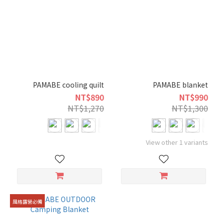
PAMABE cooling quilt
PAMABE blanket
NT$890
NT$990
NT$1,270
NT$1,300
View other 1 variants
風格露營必備