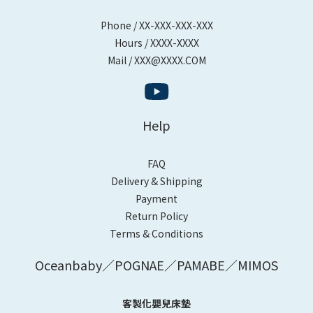
Phone / XX-XXX-XXX-XXX
Hours / XXXX-XXXX
Mail / XXX@XXXX.COM
Help
FAQ
Delivery & Shipping
Payment
Return Policy
Terms & Conditions
Oceanbaby／POGNAE／PAMABE／MIMOS
客製化嬰兒床墊