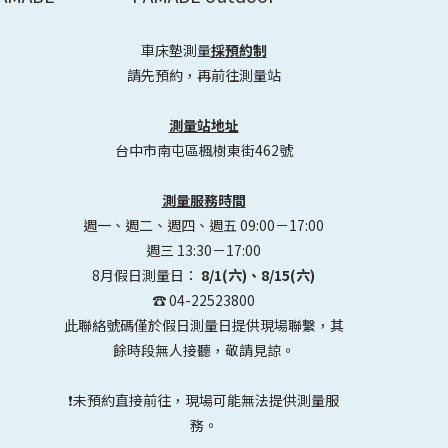
車床墊測量
採預約制
請先預約，再前往測量站
測量站地址
台中市南屯區楓樹東街462號
測量服務時間
週一、週二、週四、週五 09:00－17:00
週三 13:30－17:00
8月假日測量日：
8/1(六)、8/15(六)
☎️ 04-22523800
此聯絡號碼僅於假日測量日提供現場聯繫，其
餘時段無人接聽，敬請見諒。
❗未預約直接前往，現場可能無法提供測量服
務。