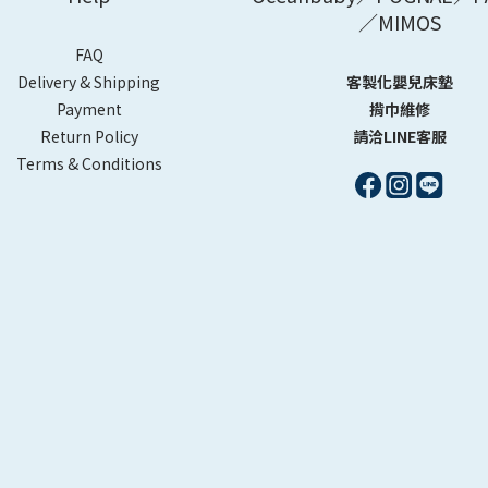
／MIMOS
FAQ
Delivery & Shipping
客製化嬰兒床墊
Payment
揹巾維修
Return Policy
請洽LINE客服
Terms & Conditions