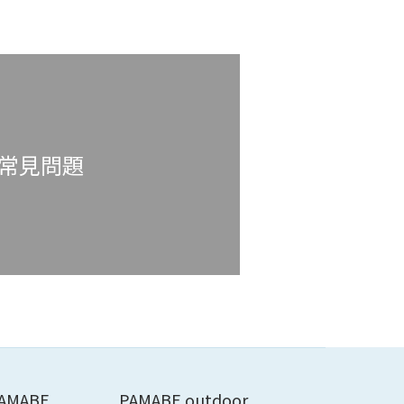
常見問題
AMABE
PAMABE outdoor