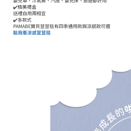
嬰兒車、冷氣房、汽座、嬰兒床、旅遊都好用
✔️精美禮盒
送禮自用兩相宜
✔️多款式
PAMABE寶貝荳荳毯有四季通用款與涼感款可選
點我看涼感荳荳毯