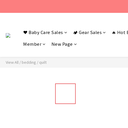
若您有任何問題
若您有任何問題
❤️ Baby Care Sales
🏕️ Gear Sales
🔥 Hot 
Member
New Page
View All
/
bedding
/
quilt