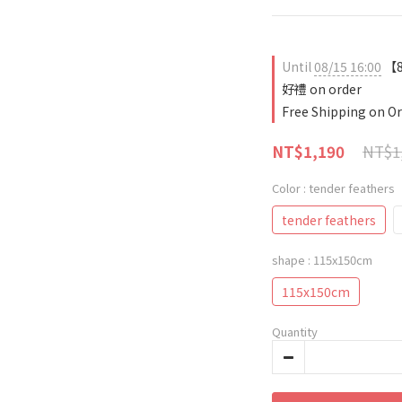
Until
08/15 16:00
【8
好禮 on order
Free Shipping on O
NT$1
NT$1,190
Color
: tender feathers
tender feathers
shape
: 115x150cm
115x150cm
Quantity