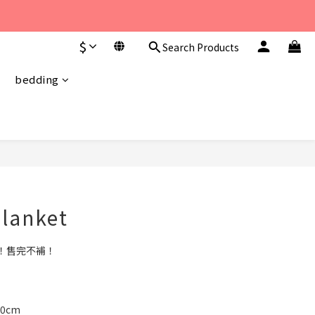
至 下午6點。 
$
Search Products
至 下午6點。 
bedding
BUY NOW
lanket
限！售完不補！
0cm