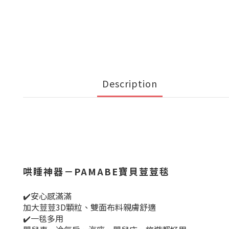
Description
哄睡神器－PAMABE寶貝荳荳毯
✔️安心感滿滿
加大荳荳3D顆粒、雙面布料親膚舒適
✔️一毯多用