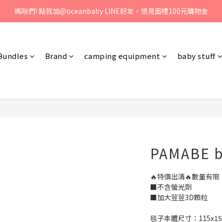
、歡迎聯絡客服專線：04-2382-6878，服務時間：周一至周五 早上9點 
媽咪們! 點我加@oceanbaby LINE好友，領見面禮100元購物金
、歡迎聯絡客服專線：04-2382-6878，服務時間：周一至周五 早上9點 
Bundles
Brand
camping equipment
baby stuff
PAMABE b
🔥特價出清🔥數量有
■不含螢光劑
■加大荳荳3D顆粒
毯子本體尺寸：115x15