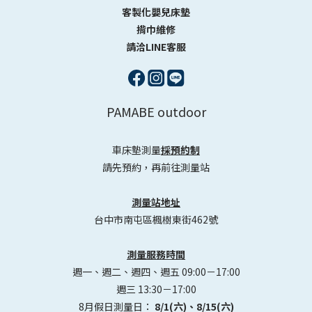
客製化嬰兒床墊
揹巾維修
請洽LINE客服
PAMABE outdoor
車床墊測量
採預約制
請先預約，再前往測量站
測量站地址
台中市南屯區楓樹東街462號
測量服務時間
週一、週二、週四、週五 09:00－17:00
週三 13:30－17:00
8月假日測量日：
8/1(六)、8/15(六)