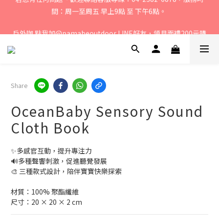
戶外咖 點我加@pamabeoutdoor LINE好友，領見面禮200元購
若您有任何問題、歡迎聯絡客服專線：04-2382-6878，服務時
間：周一至周五 早上9點 至 下午6點。 
物金
媽咪們! 點我加@oceanbaby LINE好友，領見面禮100元購物金
若您有任何問題、歡迎聯絡客服專線：04-2382-6878，服務時
Share
間：周一至周五 早上9點 至 下午6點。 
OceanBaby Sensory Sound
Cloth Book
✨多感官互動，提升專注力
🔊多種聲響刺激，促進聽覺發展
🎨 三種款式設計，陪伴寶寶快樂探索
材質：100% 聚酯纖維
尺寸：20 × 20 × 2 cm