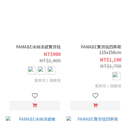
PAMABE
OUTDOOR
(1)
年
齡
3
PAMABE冰絲涼感寶貝毯
PAMABE寶貝毯四季款
歲
115x150cm
NT$990
以
NT$1,190
NT$1,400
上
NT$1,790
兒
童
看其他 1 個選項
(1)
看其他 1 個選項
24
到
36
個
月
(1)