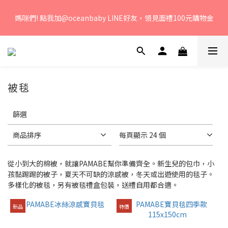
若您有任何問題、歡迎聯絡客服專線：04-2382-6878，服務時
媽咪們! 點我加@oceanbaby LINE好友，領見面禮100元購物金
間：周一至周五 早上9點 至 下午6點。 
若您有任何問題、歡迎聯絡客服專線：04-2382-6878，服務時
間：周一至周五 早上9點 至 下午6點。 
被毯
套
篩選
用
篩
選
商品排序
每頁顯示 24 個
(0/20)
從小到大的棉被，就讓PAMABE幫你準備齊全。新生兒的包巾，小
品
孩黏踢踢的被子，夏天不可缺的涼感被，冬天或出遊使用的毯子。
牌
多樣化的被毯，另有被毯禮盒包裝，送禮自用都合適。
PAMABE
新品
特價
(3)