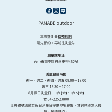
PAMABE outdoor
車床墊測量
採預約制
請先預約，再前往測量站
測量站地址
台中市南屯區楓樹東街462號
測量服務時間
週一、週二、週四、週五 09:00－17:00
週三 13:30－17:00
8月假日測量日：
8/1(六)、8/15(六)
☎️ 04-22523800
此聯絡號碼僅於假日測量日提供現場聯繫，其餘時段無人接
聽，敬請見諒。