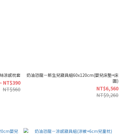
 冰絲涼感枕套
奶油恐龍－新生兒寢具組60x120cm(嬰兒床墊+床
圍)
~ NT$390
NT$6,560
NT$560
NT$9,260