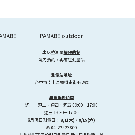
AMABE
PAMABE outdoor
車床墊測量
採預約制
請先預約，再前往測量站
測量站地址
台中市南屯區楓樹東街462號
測量服務時間
週一、週二、週四、週五 09:00－17:00
週三 13:30－17:00
8月假日測量日：
8/1(六)、8/15(六)
☎️ 04-22523800
此聯絡號碼僅於假日測量日提供現場聯繫，其