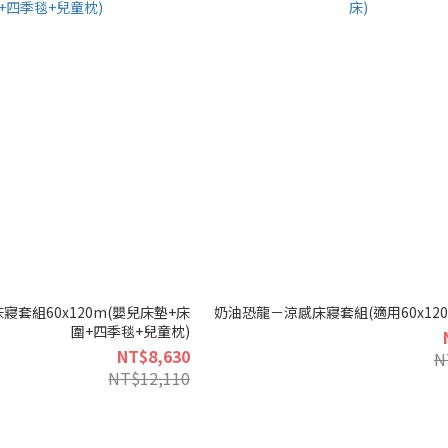
寢套組60x120m(嬰兒床墊+床
奶油恐龍－涼感床寢套組(適用60x120
圍+四季毯+兒童枕)
NT$8,630
N
NT$12,110