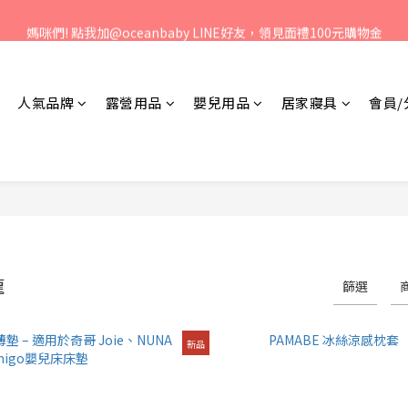
、歡迎聯絡客服專線：04-2382-6878，服務時間：周一至周五 早上9點 
媽咪們! 點我加@oceanbaby LINE好友，領見面禮100元購物金
、歡迎聯絡客服專線：04-2382-6878，服務時間：周一至周五 早上9點 
人氣品牌
露營用品
嬰兒用品
居家寢具
會員/
龍
篩選
新品