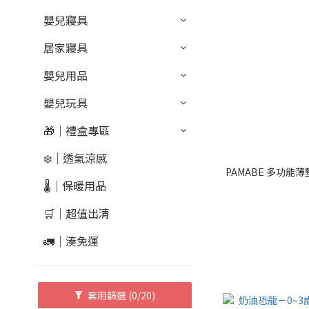
嬰兒寢具
居家寢具
嬰兒用品
嬰兒玩具
🎁｜禮盒專區
❄️｜透氣涼感
PAMABE 多功能薄墊
🌡️｜保暖用品
🛒｜超值出清
🚛｜湊免運
套用篩選
(0/20)