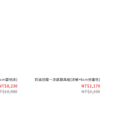
cm嬰兒床)
奶油恐龍－涼感寢具組(涼被+6cm兒童枕)
NT$8,230
NT$2,170
T$10,980
NT$3,100