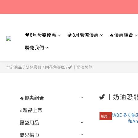
若您有任何問題
若您有任何問題
❤️8月母嬰優惠
🏕️8月裝備優惠
🔥優惠組合
聯絡我們
全部商品
/
嬰兒寢具
/
同花色專區
/
🦖｜奶油恐龍
🦖｜奶油恐
🔥優惠組合
⭐新品上架
新尺寸
露營用品
嬰兒揹巾