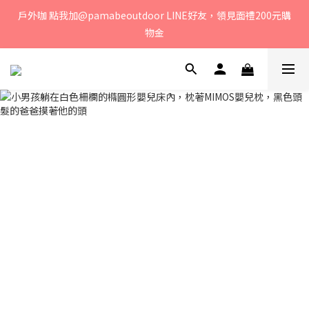
戶外咖 點我加@pamabeoutdoor LINE好友，領見面禮200元購
若您有任何問題、歡迎聯絡客服專線：04-2382-6878，服務時
間：周一至周五 早上9點 至 下午6點。 
物金
媽咪們! 點我加@oceanbaby LINE好友，領見面禮100元購物金
若您有任何問題、歡迎聯絡客服專線：04-2382-6878，服務時
間：周一至周五 早上9點 至 下午6點。 