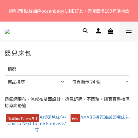
若您有任何問題、歡迎聯絡客服專線：04-2382-6878，服務時
媽咪們! 點我加@oceanbaby LINE好友，領見面禮100元購物金
間：周一至周五 早上9點 至 下午6點。 
若您有任何問題、歡迎聯絡客服專線：04-2382-6878，服務時
間：周一至周五 早上9點 至 下午6點。 
嬰兒床包
套
篩選
用
篩
選
商品排序
每頁顯示 24 個
(0/20)
透氣網眼布、涼感布雙面設計，透氣舒適、不悶熱，讓寶寶整夜保
品
持涼爽舒適
牌
Next2me Forever尺寸
床包
PAMABE
(2)