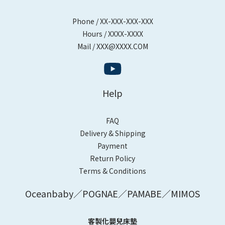
Phone / XX-XXX-XXX-XXX
Hours / XXXX-XXXX
Mail / XXX@XXXX.COM
Help
FAQ
Delivery & Shipping
Payment
Return Policy
Terms & Conditions
Oceanbaby／POGNAE／PAMABE／MIMOS
客製化嬰兒床墊