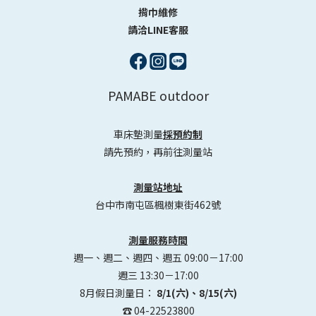
揹巾維修
請洽LINE客服
PAMABE outdoor
車床墊測量
採預約制
請先預約，再前往測量站
測量站地址
台中市南屯區楓樹東街462號
測量服務時間
週一、週二、週四、週五 09:00－17:00
週三 13:30－17:00
8月假日測量日：
8/1(六)、8/15(六)
☎️ 04-22523800