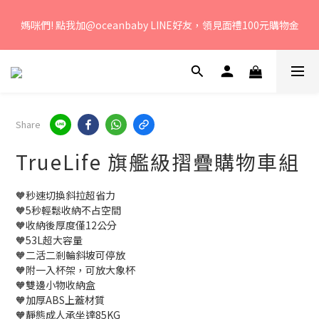
若您有任何問題、歡迎聯絡客服專線：04-2382-6878，服務時
媽咪們! 點我加@oceanbaby LINE好友，領見面禮100元購物金
間：周一至周五 早上9點 至 下午6點。 
若您有任何問題、歡迎聯絡客服專線：04-2382-6878，服務時
間：周一至周五 早上9點 至 下午6點。 
Share
TrueLife 旗艦級摺疊購物車組
🧡秒速切換斜拉超省力
🧡5秒輕鬆收納不占空間
🧡收納後厚度僅12公分
🧡53L超大容量
🧡二活二剎輪斜坡可停放
🧡附一入杯架，可放大象杯
🧡雙邊小物收納盒
🧡加厚ABS上蓋材質
🧡靜態成人承坐達85KG