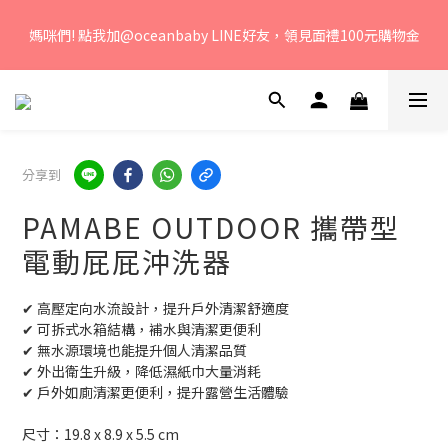
若您有任何問題、歡迎聯絡客服專線：04-2382-6878，服務時
媽咪們! 點我加@oceanbaby LINE好友，領見面禮100元購物金
間：周一至周五 早上9點 至 下午6點。 
若您有任何問題、歡迎聯絡客服專線：04-2382-6878，服務時
間：周一至周五 早上9點 至 下午6點。 
分享到
PAMABE OUTDOOR 攜帶型
電動屁屁沖洗器
✔ 高壓定向水流設計，提升戶外清潔舒適度
✔ 可拆式水箱結構，補水與清潔更便利
✔ 無水源環境也能提升個人清潔品質
✔ 外出衛生升級，降低濕紙巾大量消耗
✔ 戶外如廁清潔更便利，提升露營生活體驗
尺寸：19.8 x 8.9 x 5.5 cm