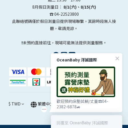
8月假日測量日：
8/1(六)、8/15(六)
☎️ 04-22523800
此聯絡號碼僅於假日測量日提供現場聯繫，其餘時段無人接
聽，敬請見諒。
❗未預約直接前往，現場可能無法提供測量服務。
OceanBaby 洋誠國際
歡迎預約床墊試躺/丈量☎️04-
$
TWD
繁體中文
2382-6878🚙
回覆至 OceanBaby 洋誠國際