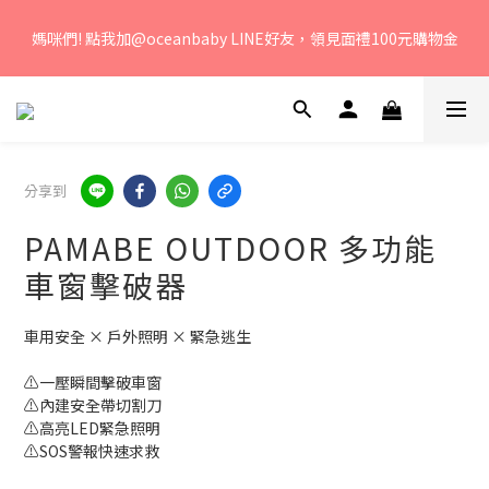
若您有任何問題、歡迎聯絡客服專線：04-2382-6878，服務時
媽咪們! 點我加@oceanbaby LINE好友，領見面禮100元購物金
間：周一至周五 早上9點 至 下午6點。 
若您有任何問題、歡迎聯絡客服專線：04-2382-6878，服務時
間：周一至周五 早上9點 至 下午6點。 
分享到
PAMABE OUTDOOR 多功能
車窗擊破器
車用安全 × 戶外照明 × 緊急逃生
⚠️一壓瞬間擊破車窗
⚠️內建安全帶切割刀
⚠️高亮LED緊急照明
⚠️SOS警報快速求救