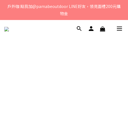
戶外咖 點我加@pamabeoutdoor LINE好友，領見面禮200元購
若您有任何問題、歡迎聯絡客服專線：04-2382-6878，服務時
間：周一至周五 早上9點 至 下午6點。 
物金
媽咪們! 點我加@oceanbaby LINE好友，領見面禮100元購物金
若您有任何問題、歡迎聯絡客服專線：04-2382-6878，服務時
間：周一至周五 早上9點 至 下午6點。 