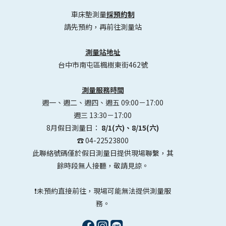
車床墊測量
採預約制
請先預約，再前往測量站
測量站地址
台中市南屯區楓樹東街462號
測量服務時間
週一、週二、週四、週五 09:00－17:00
週三 13:30－17:00
8月假日測量日：
8/1(六)、8/15(六)
☎️ 04-22523800
此聯絡號碼僅於假日測量日提供現場聯繫，其
餘時段無人接聽，敬請見諒。
❗未預約直接前往，現場可能無法提供測量服
務。