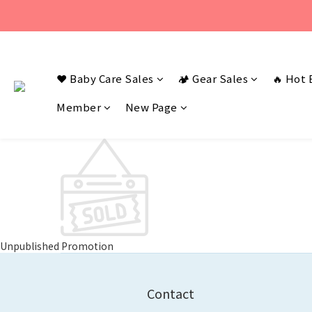
若您有任何問題
若您有任何問題
❤️ Baby Care Sales
🏕️ Gear Sales
🔥 Hot 
Member
New Page
Unpublished Promotion
Contact