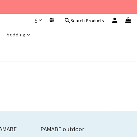
至 下午6點。 
$
Search Products
至 下午6點。 
bedding
AMABE
PAMABE outdoor