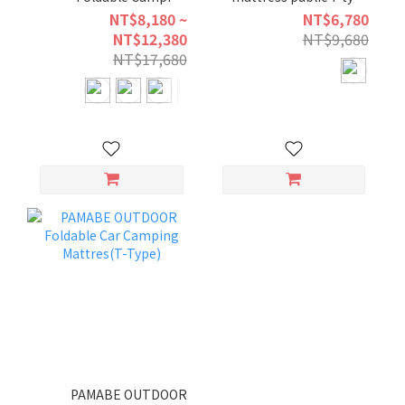
Mattress-Double
(half)
NT$8,180 ~
NT$6,780
NT$12,380
NT$9,680
NT$17,680
PAMABE OUTDOOR