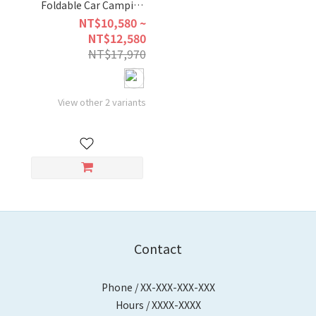
Foldable Car Camping
Mattres(T-Type)
NT$10,580 ~
NT$12,580
NT$17,970
View other 2 variants
Contact
Phone / XX-XXX-XXX-XXX
Hours / XXXX-XXXX