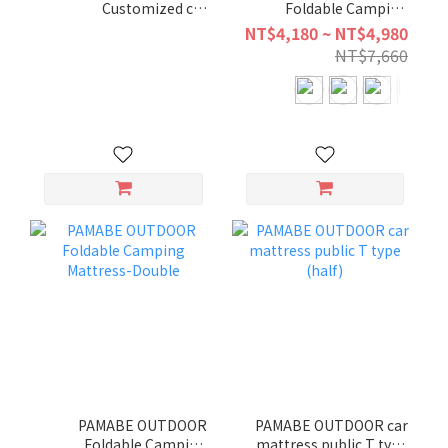
Customized car
Foldable Camping
camping mattress
Mattress-Single
NT$4,180 ~ NT$4,980
NT$7,660
PAMABE OUTDOOR
PAMABE OUTDOOR car
Foldable Camping
mattress public T type