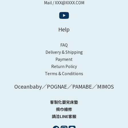
Mail / XXX@XXXX.COM
Help
FAQ
Delivery & Shipping
Payment
Return Policy
Terms & Conditions
Oceanbaby／POGNAE／PAMABE／MIMOS
客製化嬰兒床墊
揹巾維修
請洽LINE客服