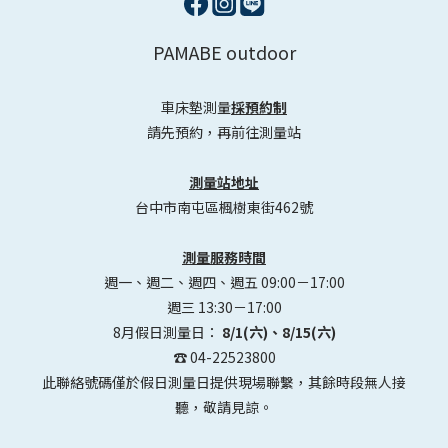
PAMABE outdoor
車床墊測量
採預約制
請先預約，再前往測量站
測量站地址
台中市南屯區楓樹東街462號
測量服務時間
週一、週二、週四、週五 09:00－17:00
週三 13:30－17:00
8月假日測量日：
8/1(六)、8/15(六)
☎️ 04-22523800
此聯絡號碼僅於假日測量日提供現場聯繫，其餘時段無人接
聽，敬請見諒。