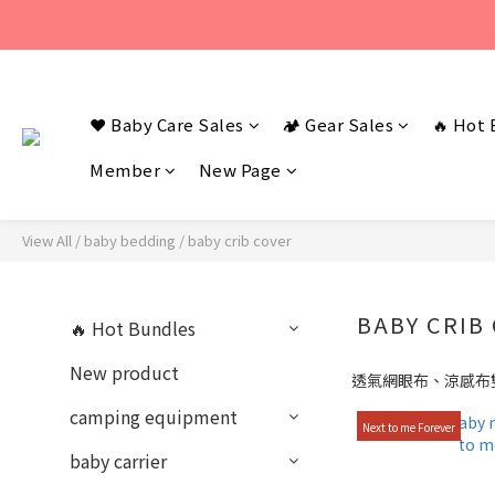
若您有任何問題
若您有任何問題
❤️ Baby Care Sales
🏕️ Gear Sales
🔥 Hot 
Member
New Page
View All
/
baby bedding
/
baby crib cover
BABY CRIB
🔥 Hot Bundles
New product
透氣網眼布、涼感布
camping equipment
Next to me Forever
baby carrier