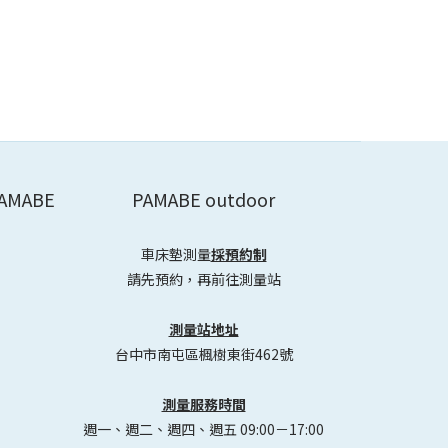
AMABE
PAMABE outdoor
車床墊測量
採預約制
請先預約，再前往測量站
測量站地址
台中市南屯區楓樹東街462號
測量服務時間
週一、週二、週四、週五 09:00－17:00