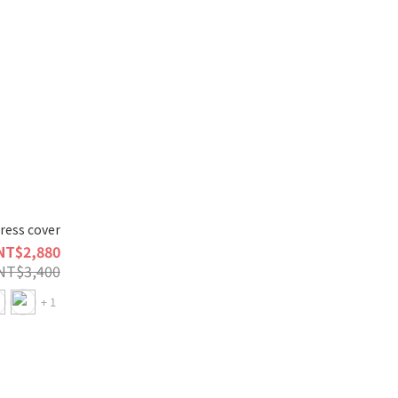
ess cover
NT$2,880
NT$3,400
+ 1