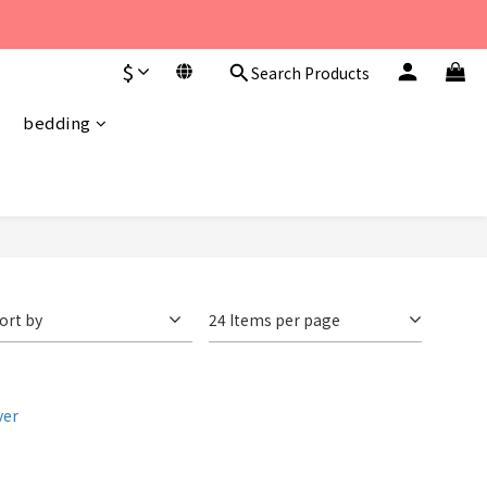
至 下午6點。 
$
Search Products
至 下午6點。 
bedding
ort by
24 Items per page