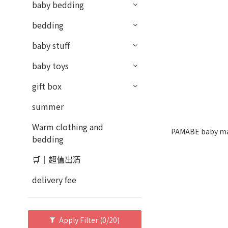
baby bedding
bedding
baby stuff
baby toys
gift box
summer
Warm clothing and
PAMABE baby mat
bedding
🛒｜超值出清
delivery fee
Apply Filter
(0/20)