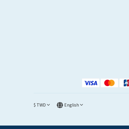
$
TWD
English