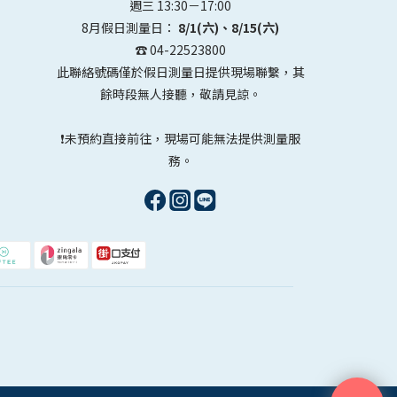
週三 13:30－17:00
8月假日測量日：
8/1(六)、8/15(六)
☎️ 04-22523800
此聯絡號碼僅於假日測量日提供現場聯繫，其
餘時段無人接聽，敬請見諒。
❗未預約直接前往，現場可能無法提供測量服
務。