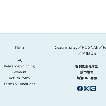
Help
Oceanbaby／POGNAE／P
／MIMOS
FAQ
Delivery & Shipping
客製化嬰兒床墊
Payment
揹巾維修
Return Policy
請洽LINE客服
Terms & Conditions