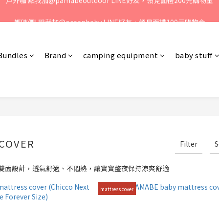
、歡迎聯絡客服專線：04-2382-6878，服務時間：周一至周五 早上9點 
媽咪們! 點我加@oceanbaby LINE好友，領見面禮100元購物金
、歡迎聯絡客服專線：04-2382-6878，服務時間：周一至周五 早上9點 
Bundles
Brand
camping equipment
baby stuff
 COVER
Filter
S
雙面設計，透氣舒適、不悶熱，讓寶寶整夜保持涼爽舒適
mattress cover