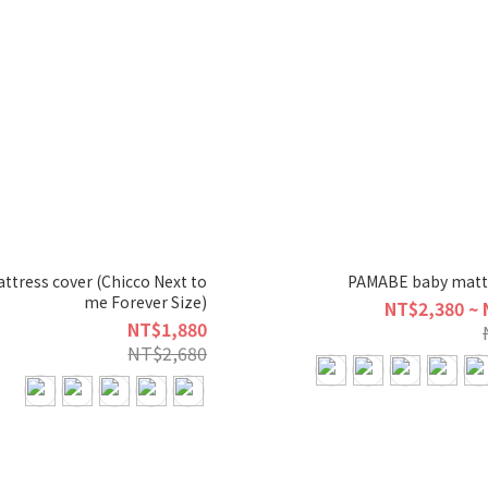
tress cover (Chicco Next to
PAMABE baby mattr
me Forever Size)
NT$2,380 ~ 
NT$1,880
NT$2,680