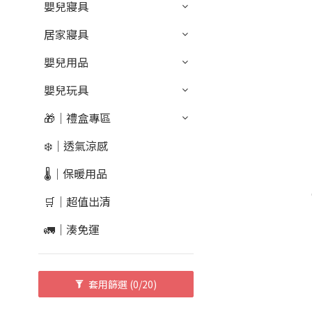
嬰兒寢具
居家寢具
嬰兒用品
嬰兒玩具
🎁｜禮盒專區
❄️｜透氣涼感
🌡️｜保暖用品
🛒｜超值出清
🚛｜湊免運
套用篩選
(0/20)