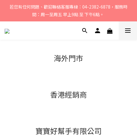
若您有任何問題、歡迎聯絡客服專線：04-2382-6878，服務時
若您有任何問題、歡迎聯絡客服專線：04-2382-6878，服務時
間：周一至周五 早上9點 至 下午6點。 
間：周一至周五 早上9點 至 下午6點。 
戶外咖 點我加@pamabeoutdoor LINE好友，領見面禮200元購
物金
媽咪們! 點我加@oceanbaby LINE好友，領見面禮100元購物金
海外門市
若您有任何問題、歡迎聯絡客服專線：04-2382-6878，服務時
間：周一至周五 早上9點 至 下午6點。 
香港經銷商
寶寶好幫手有限公司