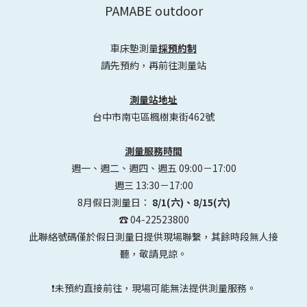
PAMABE outdoor
車床墊測量
採預約制
請先預約，再前往測量站
測量站地址
台中市南屯區楓樹東街462號
測量服務時間
週一、週二、週四、週五 09:00－17:00
週三 13:30－17:00
8月假日測量日：
8/1(六)、8/15(六)
☎️ 04-22523800
此聯絡號碼僅於假日測量日提供現場聯繫，其餘時段無人接
聽，敬請見諒。
❗未預約直接前往，現場可能無法提供測量服務。