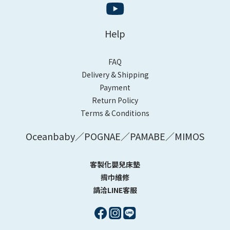
Help
FAQ
Delivery & Shipping
Payment
Return Policy
Terms & Conditions
Oceanbaby／POGNAE／PAMABE／MIMOS
客製化嬰兒床墊
揹巾維修
請洽LINE客服