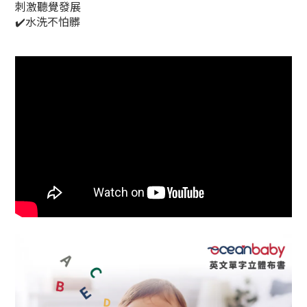
刺激聽覺發展
✔️水洗不怕髒