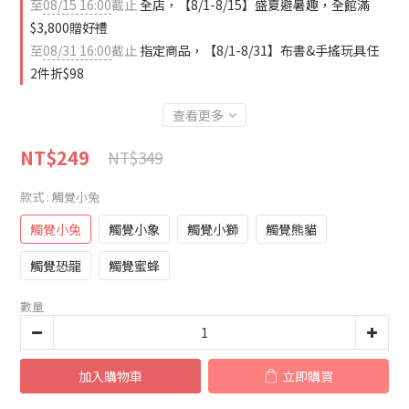
至
08/15 16:00
截止
全店，【8/1-8/15】盛夏避暑趣，全館滿
$3,800贈好禮
至
08/31 16:00
截止
指定商品，【8/1-8/31】布書&手搖玩具任
2件折$98
查看更多
NT$249
NT$349
款式
: 觸覺小兔
觸覺小兔
觸覺小象
觸覺小獅
觸覺熊貓
觸覺恐龍
觸覺蜜蜂
數量
加入購物車
立即購買