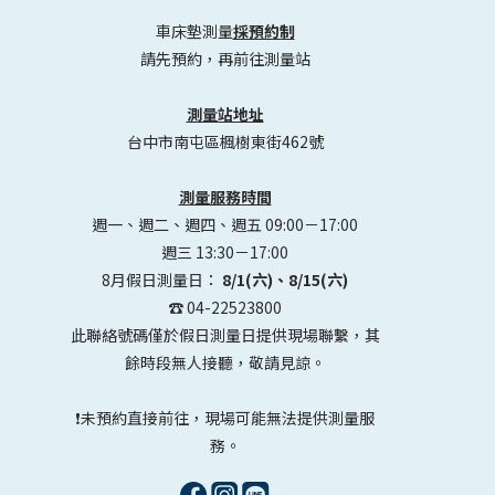
車床墊測量
採預約制
請先預約，再前往測量站
測量站地址
台中市南屯區楓樹東街462號
測量服務時間
週一、週二、週四、週五 09:00－17:00
週三 13:30－17:00
8月假日測量日：
8/1(六)、8/15(六)
☎️ 04-22523800
此聯絡號碼僅於假日測量日提供現場聯繫，其
餘時段無人接聽，敬請見諒。
❗未預約直接前往，現場可能無法提供測量服
務。