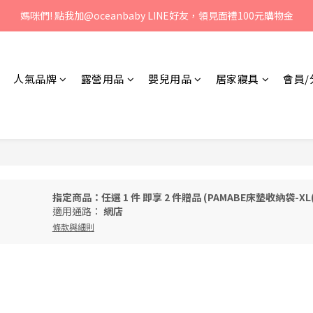
、歡迎聯絡客服專線：04-2382-6878，服務時間：周一至周五 早上9點 
媽咪們! 點我加@oceanbaby LINE好友，領見面禮100元購物金
、歡迎聯絡客服專線：04-2382-6878，服務時間：周一至周五 早上9點 
人氣品牌
露營用品
嬰兒用品
居家寢具
會員/
指定商品：任選 1 件 即享 2 件贈品 (PAMABE床墊收納袋-X
適用通路：
網店
條款與細則