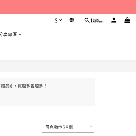
至 下午6點。 
$
找商品
至 下午6點。 
分享專區
L(贈品)) ，買越多省越多！
每頁顯示 24 個