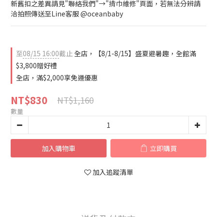
新舊扣之差異請見"聯絡我們"→"揹巾維修"頁面，若無法分辨請
洽拍照傳送至Line客服 @oceanbaby
至
08/15 16:00
截止
全店，【8/1-8/15】盛夏避暑趣，全館滿
$3,800贈好禮
全店，滿$2,000享免運優惠
NT$830
NT$1,160
數量
加入購物車
立即購買
加入追蹤清單