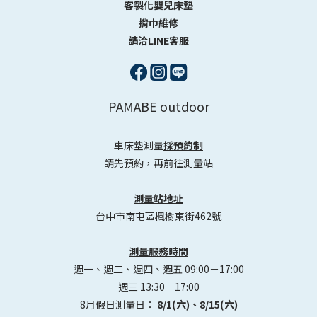
客製化嬰兒床墊
揹巾維修
請洽LINE客服
PAMABE outdoor
車床墊測量
採預約制
請先預約，再前往測量站
測量站地址
台中市南屯區楓樹東街462號
測量服務時間
週一、週二、週四、週五 09:00－17:00
週三 13:30－17:00
8月假日測量日：
8/1(六)、8/15(六)