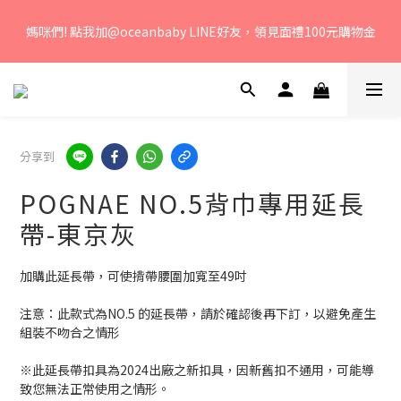
若您有任何問題、歡迎聯絡客服專線：04-2382-6878，服務時
媽咪們! 點我加@oceanbaby LINE好友，領見面禮100元購物金
間：周一至周五 早上9點 至 下午6點。 
若您有任何問題、歡迎聯絡客服專線：04-2382-6878，服務時
間：周一至周五 早上9點 至 下午6點。 
分享到
POGNAE NO.5背巾專用延長
帶-東京灰
加購此延長帶，可使揹帶腰圍加寬至49吋
注意：此款式為NO.5 的延長帶，請於確認後再下訂，以避免產生
組裝不吻合之情形
※此延長帶扣具為2024出廠之新扣具，因新舊扣不通用，可能導
致您無法正常使用之情形。