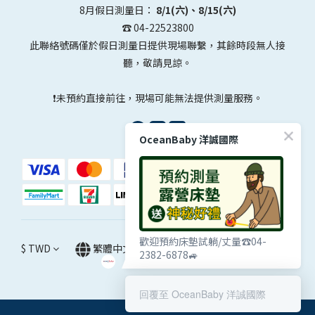
8月假日測量日：
8/1(六)、8/15(六)
☎️ 04-22523800
此聯絡號碼僅於假日測量日提供現場聯繫，其餘時段無人接
聽，敬請見諒。
❗未預約直接前往，現場可能無法提供測量服務。
OceanBaby 洋誠國際
歡迎預約床墊試躺/丈量☎️04-
$
TWD
繁體中文
2382-6878🚙
回覆至 OceanBaby 洋誠國際