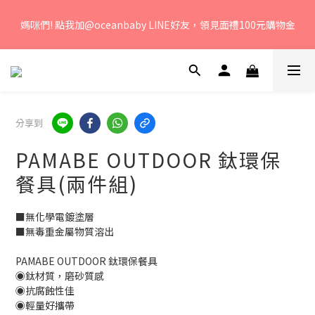
若您有任何問題、歡迎聯絡客服專線：04-2382-6878，服務時
媽咪們! 點我加@oceanbaby LINE好友，領見面禮100元購物金
間：周一至周五 早上9點 至 下午6點。 
若您有任何問題、歡迎聯絡客服專線：04-2382-6878，服務時
間：周一至周五 早上9點 至 下午6點。 
分享到
PAMABE OUTDOOR 鈦環保
餐具(兩件組)
■無化學電鍍塗層
■無毒重金屬物質溶出
PAMABE OUTDOOR 鈦環保餐具
◉鈦材質，磨砂質感
◉抗腐蝕性佳
◉輕量好攜帶