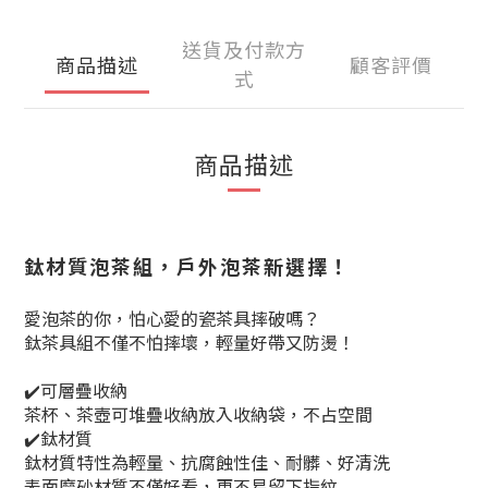
送貨及付款方
商品描述
顧客評價
式
商品描述
鈦材質泡茶組，戶外泡茶新選擇！
愛泡茶的你，怕心愛的瓷茶具摔破嗎？
鈦茶具組不僅不怕摔壞，輕量好帶又防燙！
✔️
可層疊收納
茶杯、茶壺可堆疊收納放入收納袋，
不占空間
✔️鈦材質
鈦材質特性為輕量、抗腐蝕性佳、耐髒、好清洗
表面磨砂材質不僅好看，更不易留下指紋