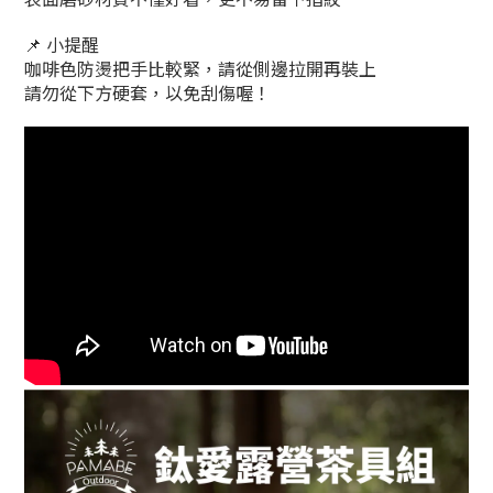
📌 小提醒
咖啡色防燙把手比較緊，請從側邊拉開再裝上
請勿從下方硬套，以免刮傷喔！