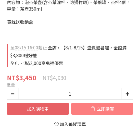
內容物：泡茶茶壺(含茶葉濾杯、防燙竹環)、茶葉罐、茶杯4個。
容量：茶壺350ml
買就送收納盒
至
08/15 16:00
截止
全店，【8/1-8/15】盛夏避暑趣，全館滿
$3,800贈好禮
全店，滿$2,000享免運優惠
NT$3,450
NT$4,930
數量
加入購物車
立即購買
加入追蹤清單