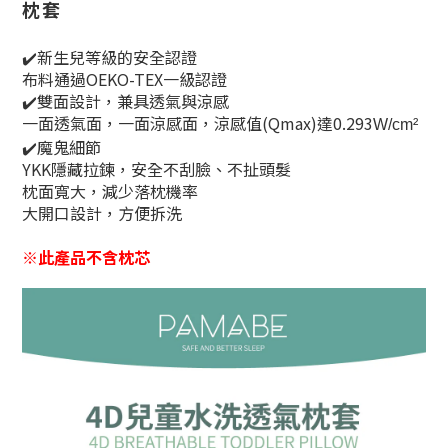
枕套
✔️新生兒等級的安全認證
布料通過OEKO-TEX一級認證
✔️
雙面設計，兼具透氣與涼感
一面透氣面，一面涼感面，涼感值(Qmax)達0.293
W/cm²
✔️魔鬼細節
YKK隱藏拉鍊，安全不刮臉、不扯頭髮
枕面寬大，減少落枕機率
大開口設計，方便拆洗
※此產品不含枕芯