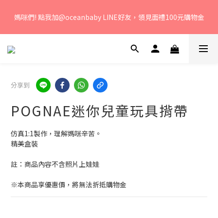
若您有任何問題、歡迎聯絡客服專線：04-2382-6878，服務時
媽咪們! 點我加@oceanbaby LINE好友，領見面禮100元購物金
間：周一至周五 早上9點 至 下午6點。 
若您有任何問題、歡迎聯絡客服專線：04-2382-6878，服務時
間：周一至周五 早上9點 至 下午6點。 
分享到
POGNAE迷你兒童玩具揹帶
仿真1:1製作，理解媽咪辛苦。
精美盒裝
註：商品內容不含照片上娃娃
※本商品享優惠價，將無法折抵購物金