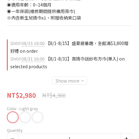
◉適用年齡：0~14個月
◉一年保固(維修期間提供備用背巾)
※內含新生兒揹巾x1，附贈收納束口袋
Until
08/15 16:00
【8/1-8/15】盛夏避暑趣，全館滿$3,800贈
好禮 on order
Until
08/31 16:00
【8/1-8/31】買揹巾送紗布方巾(單入) on
selected products
Show more
NT$2,980
NT$4,360
Color
: Light gray
Quantity