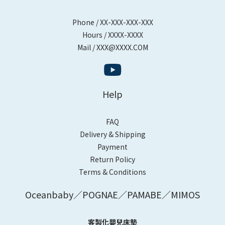
Phone / XX-XXX-XXX-XXX
Hours / XXXX-XXXX
Mail / XXX@XXXX.COM
Help
FAQ
Delivery & Shipping
Payment
Return Policy
Terms & Conditions
Oceanbaby／POGNAE／PAMABE／MIMOS
客製化嬰兒床墊