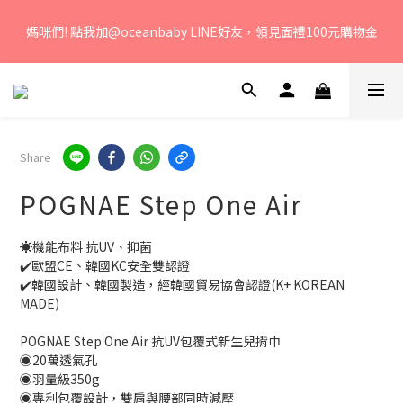
若您有任何問題、歡迎聯絡客服專線：04-2382-6878，服務時
媽咪們! 點我加@oceanbaby LINE好友，領見面禮100元購物金
間：周一至周五 早上9點 至 下午6點。 
若您有任何問題、歡迎聯絡客服專線：04-2382-6878，服務時
間：周一至周五 早上9點 至 下午6點。 
Share
POGNAE Step One Air
☀️機能布料 抗UV、抑菌
✔️歐盟CE、韓國KC安全雙認證
✔️韓國設計、韓國製造，經韓國貿易協會認證(K+ KOREAN 
MADE)
POGNAE Step One Air 抗UV包覆式新生兒揹巾
◉20萬透氣孔
◉羽量級350g
◉專利包覆設計，雙肩與腰部同時減壓