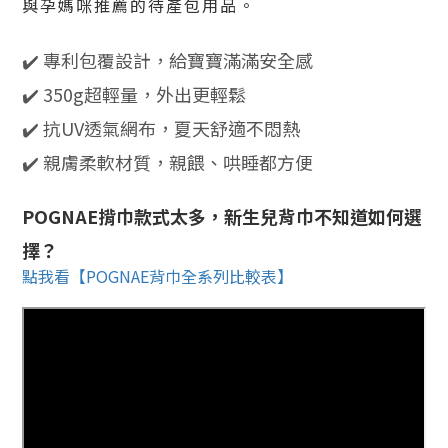
與孕媽咪推薦的待產包用品。
✔️ 專利包覆設計，給寶寶滿滿安全感
✔️ 350g超輕量，外出更輕鬆
✔️ 抗UV透氣網布，夏天舒適不悶熱
✔️ 親膚柔軟材質，親餵、哄睡都方便
POGNAE揹巾款式太多，新生兒背巾不知道如何選
擇？
點我看【POGNAE背巾全系列比較表】