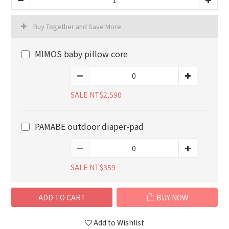
Buy Together and Save More
MIMOS baby pillow core
SALE NT$2,590
PAMABE outdoor diaper-pad
SALE NT$359
ADD TO CART
BUY NOW
Add to Wishlist