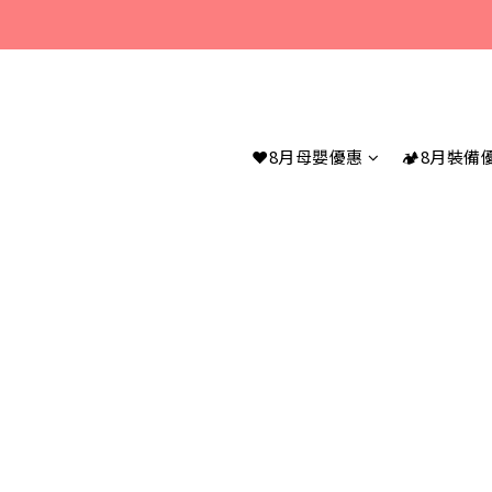
若您有任何問題
若您有任何問題
❤️8月母嬰優惠
🏕️8月裝備