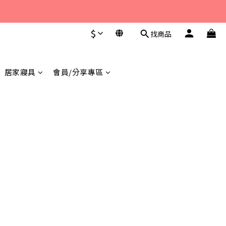
至 下午6點。 
$
找商品
至 下午6點。 
居家寢具
會員/分享專區