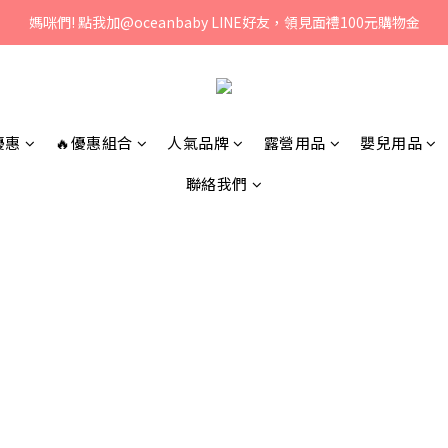
、歡迎聯絡客服專線：04-2382-6878，服務時間：周一至周五 早上9點 
媽咪們! 點我加@oceanbaby LINE好友，領見面禮100元購物金
、歡迎聯絡客服專線：04-2382-6878，服務時間：周一至周五 早上9點 
優惠
🔥優惠組合
人氣品牌
露營用品
嬰兒用品
聯絡我們